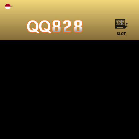
HOT
HOT
HOT
EVENT
Bahasa Indonesia
SG FISH
Pragmatic Play
GGSoft
Spadegaming
FS FISH
C-Sport
Hacksaw
YGG
QQK
i-S
Việt Ngữ
SLOT