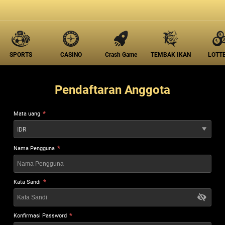
HOT
EVENT
EVENT
JL FISH
CG
GClub Live
RSG FISH
ENO
port
Choice Kasino
Joker FISH
Octoplay
Playtech
Number Game
B-Sport
Microgaming
WM Casino
CQ9 FISH
DC SLOT
QQTHAI
Poker Q
O-Sport
OPUS Kasino
2J
QQVIET
S-Sport
OG Slot
JILI
W-S
QQ
SPORTS
CASINO
Crash Game
TEMBAK IKAN
LOTT
Pendaftaran Anggota
*
Mata uang
IDR
*
Nama Pengguna
*
Kata Sandi
*
Konfirmasi Password