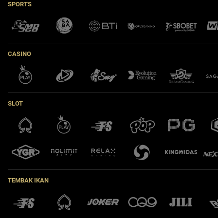
SPORTS
CASINO
SLOT
TEMBAK IKAN